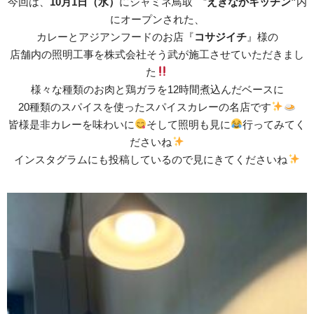
今回は、
10月1日（水）
にシャミネ鳥取 ”
えきなかキッチン”
内
にオープンされた、
カレーとアジアンフードのお店『
コサジイチ
』様の
店舗内の照明工事を株式会社そう武が施工させていただきまし
た
様々な種類のお肉と鶏ガラを12時間煮込んだベースに
20種類のスパイスを使ったスパイスカレーの名店です
皆様是非カレーを味わいに
そして照明も見に
行ってみてく
ださいね
インスタグラムにも投稿しているので見にきてくださいね