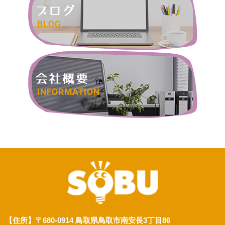
【住所】〒680-0914 鳥取県鳥取市南安長3丁目86