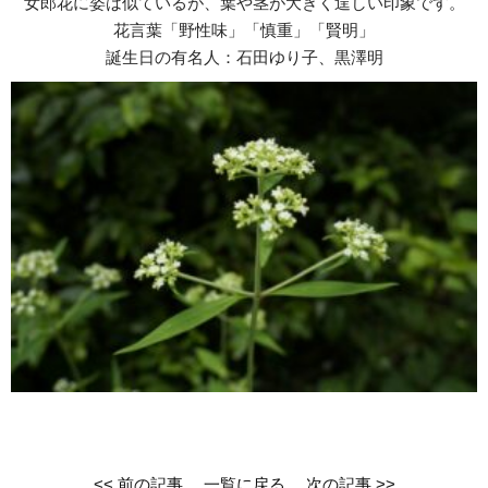
女郎花に姿は似ているが、葉や茎が大きく逞しい印象です。
花言葉「野性味」「慎重」「賢明」
誕生日の有名人：石田ゆり子、黒澤明
<< 前の記事
一覧に戻る
次の記事 >>